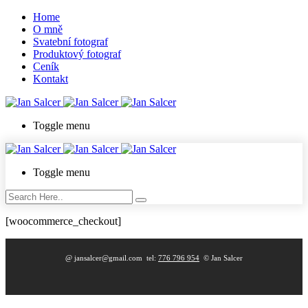
Home
O mně
Svatební fotograf
Produktový fotograf
Ceník
Kontakt
Toggle menu
Toggle menu
[woocommerce_checkout]
@ jansalcer@gmail.com tel:
776 796 954
© Jan Salcer